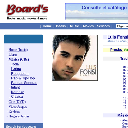
|
Home
|
Books
|
Music
|
Movies
|
Services
|
Luis Fons
Musica Latina 
-
Home (Inicio)
Precio:
Ver
-
Libros
Trac
-
Música (CDs)
.
Toda
01.
.
Latina
02.
.
Reggaeton
03.
04.
.
Rap & Hip-Hop
05.
.
Bandas Sonoras
06.
07.
.
Infantil
08.
.
Karaoke
09.
.
Clásica
10.
-
Cine (DVD)
11.
12.
-
Video Juegos
13.
-
Revistas
Más de
-
Hogar y Jardín
-
Abra
-
Com
Search for (buscar):
-
Ete