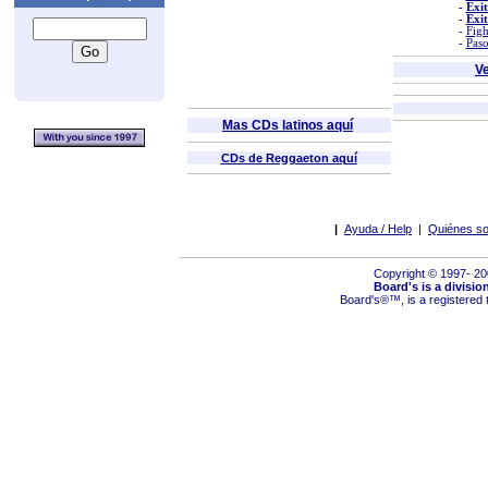
-
Exit
-
Exit
-
Figh
-
Paso
Ve
Mas CDs latinos aquí
CDs de Reggaeton aquí
|
Ayuda / Help
|
Quiénes so
Copyright © 1997- 2
Board's is a divisio
Board's
®™,
is a registered