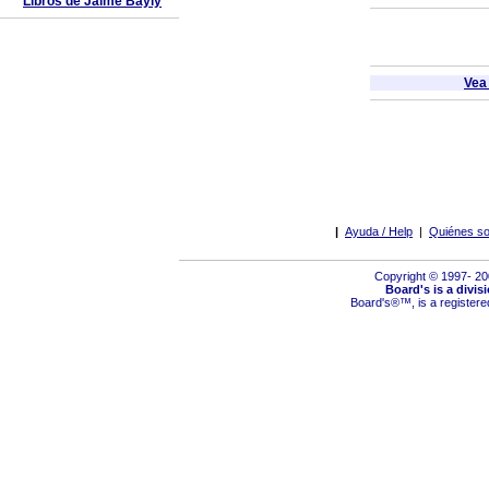
Libros de Jaime Bayly
Vea
|
Ayuda / Help
|
Quiénes so
Copyright © 1997- 2
Board's is a divis
Board's
®™,
is a register