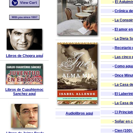
-
El Aqluimi
-
Crónica de
-
La Conspi
-
El amor en
-
La Dieta S
-
Recetario 
Libros de Chopra aquí
-
Las cinco 
-
Como agua
-
Once Minu
-
La Casa d
Libros de Cuauhtemoc
Sanchez aquí
-
El Laberin
-
La Casa de
-
E
l Principi
Audiolibros aqui
-
Soñar en 
-
Cien (100)