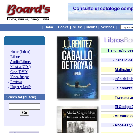
|
Home
|
Books
|
Music
|
Movies
|
Services
|
Los más ve
-
Home (Inicio)
-
Libros
-
Caballo de
-
Audio Libros
-
Música (CDs)
-
Malinche
/
-
Cine (DVD)
-
Video Juegos
-
Inés del a
-
Revistas
-
Hogar y Jardín
-
La sombra 
Search for (buscar):
-
Travesuras
-
El Codigo 
-
Memoria de
-
Angeles y