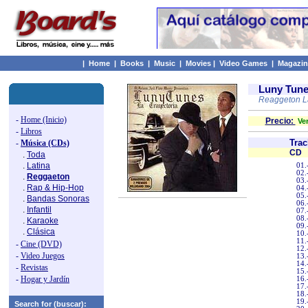
|
Home
|
Books
|
Music
|
Movies
|
Video Games
|
Magazin
Luny Tun
Reaggeton L
-
Home (Inicio)
Precio:
Ver
-
Libros
Trac
-
Música (CDs)
CD
.
Toda
.
Latina
01.
02.
.
Reggaeton
03.
.
Rap & Hip-Hop
04.
05.
.
Bandas Sonoras
06.
.
Infantil
07.
08.
.
Karaoke
09.
.
Clásica
10.
11.
-
Cine (DVD)
12.
-
Video Juegos
13.
14.
-
Revistas
15.
-
Hogar y Jardín
16.
17.
18.
19.
Search for (buscar):