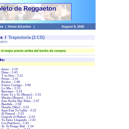
es
|
Home &Garden
|
August 8, 2026
es
/
Trayectoria (2 CD)
atino
 el mejor precio arriba del botón de compra
ks:
- Amor - 3:19
- Dime - 2:43
- T us Ojos - 3:22
- Presio - 2:41
- Perdon - 2:48
- Estuve Contigo - 3:00
- Lo Mio - 2:55
- Buscame - 3:10
- Entre Tu y Yo [Remix] - 2:31
- Miralos [Remix] - 3:11
- Esta Noche Hay Pelea - 2:47
- Bandida - 2:58
- Desafio [Mix] - 3:55
- Aqui Esta Tu Caldo - 3:32
- Al Natural - 3:33
- Guayale el Mahon - 2:24
- Ya Estoy Llegando - 2:43
- Los Pistoleros - 2:43
- Si- Te Pongo Mal - 1:54