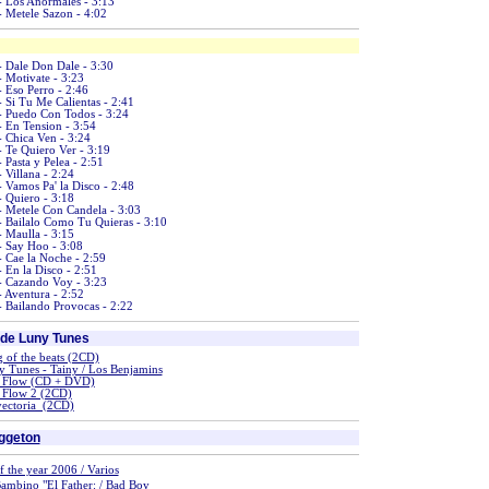
- Los Anormales - 3:13
- Metele Sazon - 4:02
- Dale Don Dale - 3:30
- Motivate - 3:23
- Eso Perro - 2:46
- Si Tu Me Calientas - 2:41
- Puedo Con Todos - 3:24
- En Tension - 3:54
- Chica Ven - 3:24
- Te Quiero Ver - 3:19
- Pasta y Pelea - 2:51
- Villana - 2:24
- Vamos Pa' la Disco - 2:48
- Quiero - 3:18
- Metele Con Candela - 3:03
- Bailalo Como Tu Quieras - 3:10
- Maulla - 3:15
- Say Hoo - 3:08
- Cae la Noche - 2:59
- En la Disco - 2:51
- Cazando Voy - 3:23
- Aventura - 2:52
- Bailando Provocas - 2:22
de Luny Tunes
 of the beats (2CD)
 Tunes - Tainy / Los Benjamins
 Flow (CD + DVD)
 Flow 2 (2CD)
yectoria (2CD)
ggeton
 the year 2006 / Varios
ambino "El Father: / Bad Boy