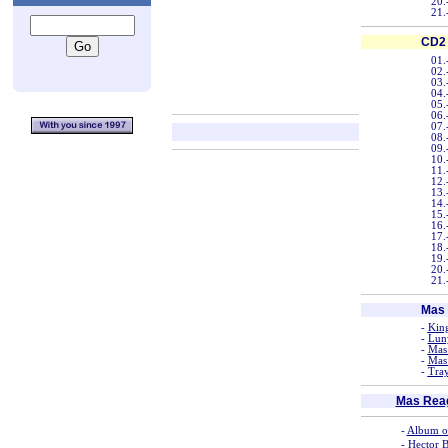
20.
21.
CD2
01.
02.
03.
04.
05.
06.
07.
08.
09.
10.
11.
12.
13.
14.
15.
16.
17.
18.
19.
20.
21.
Mas 
-
King
-
Luny
-
Mas
-
Mas
-
Tra
Mas Rea
-
Album of
-
Hector B